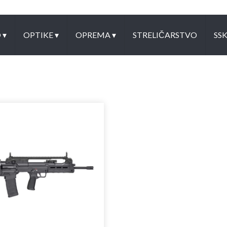
O
▾
OPTIKE
▾
OPREMA
▾
STRELIČARSTVO
SS