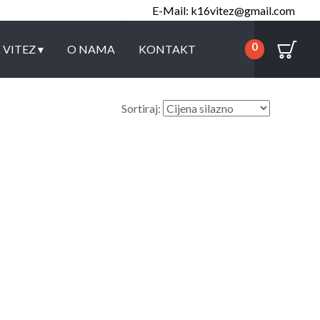
E-Mail: k16vitez@gmail.com
0
K VITEZ
▾
O NAMA
KONTAKT
Sortiraj: