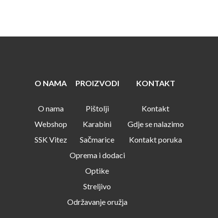
O NAMA
PROIZVODI
KONTAKT
O nama
Pištolji
Kontakt
Webshop
Karabini
Gdje se nalazimo
SSK Vitez
Sačmarice
Kontakt poruka
Oprema i dodaci
Optike
Streljivo
Održavanje oružja