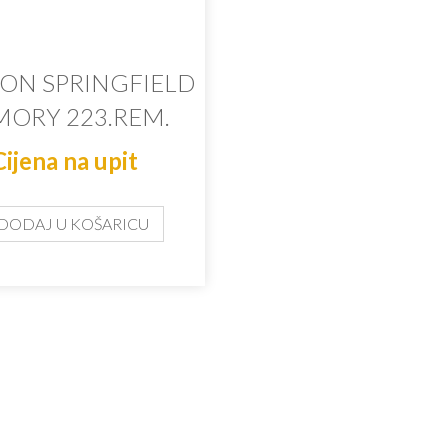
ION SPRINGFIELD
MORY 223.REM.
Cijena na upit
DODAJ U KOŠARICU