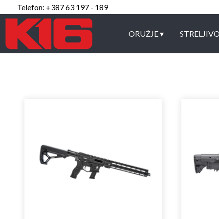
Telefon: +387 63 197 - 189
ORUŽJE
▾
STRELJIV