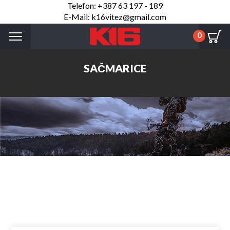
Telefon: +387 63 197 - 189
E-Mail: k16vitez@gmail.com
Menu
0
SAČMARICE