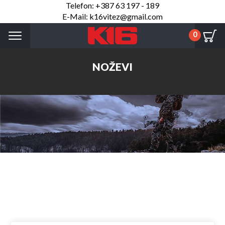
Telefon: +387 63 197 - 189
E-Mail: k16vitez@gmail.com
Menu
0
NOŽEVI