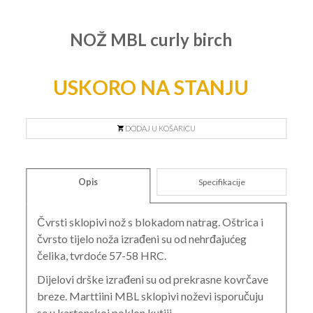
NOŽ MBL curly birch
USKORO NA STANJU
DODAJ U KOŠARICU
Opis
Specifikacije
Čvrsti sklopivi nož s blokadom natrag. Oštrica i
čvrsto tijelo noža izrađeni su od nehrđajućeg
čelika, tvrdoće 57-58 HRC.
Dijelovi drške izrađeni su od prekrasne kovrčave
breze. Marttiini MBL sklopivi noževi isporučuju
se u kartonskoj poklon kutiji