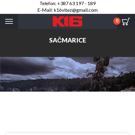
Telefon: +387 63 197 - 189
E-Mail: k16vitez@gmail.com
Menu
0
SAČMARICE