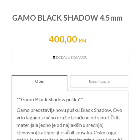
GAMO BLACK SHADOW 4.5mm
400,00
KM
DODAJ U KOŠARICU
Opis
Specifikacije
**Gamo Black Shadow puška**
Gamo predstavlja novu pušku Black Shadow. Ovo
vrlo lagano zračno oružje izrađeno od sintetičkih
materijala jedno je od najlakših u srednjoj
cjenovnoj kategoriji zračnih pušaka. Osim toga,
drška je opremljena gumiranim gripovima kako bi