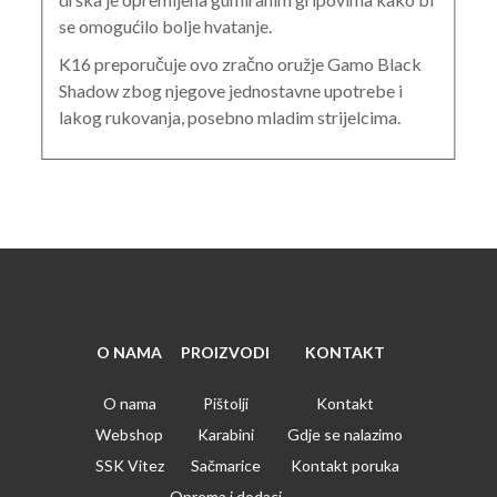
se omogućilo bolje hvatanje.
K16 preporučuje ovo zračno oružje Gamo Black
Shadow zbog njegove jednostavne upotrebe i
lakog rukovanja, posebno mladim strijelcima.
O NAMA
PROIZVODI
KONTAKT
O nama
Pištolji
Kontakt
Webshop
Karabini
Gdje se nalazimo
SSK Vitez
Sačmarice
Kontakt poruka
Oprema i dodaci