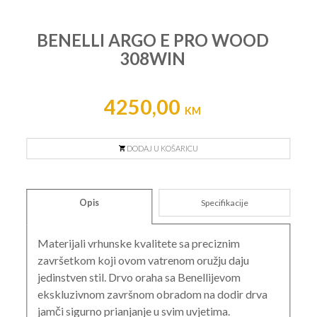
BENELLI ARGO E PRO WOOD
308WIN
4250,00
KM
DODAJ U KOŠARICU
Opis
Specifikacije
Materijali vrhunske kvalitete sa preciznim
završetkom koji ovom vatrenom oružju daju
jedinstven stil. Drvo oraha sa Benellijevom
ekskluzivnom završnom obradom na dodir drva
jamči sigurno prianjanje u svim uvjetima.