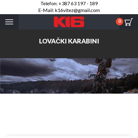
Telefon: +387 63 197 - 189
E-Mail: k16vitez@gmail.com
Menu
0
LOVAČKI KARABINI