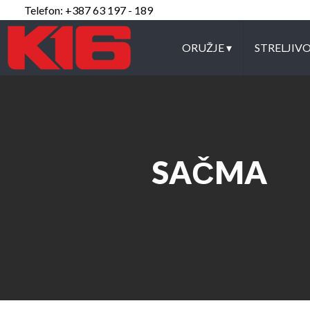
Telefon: +387 63 197 - 189
ORUŽJE
▾
STRELJIV
SAČMA