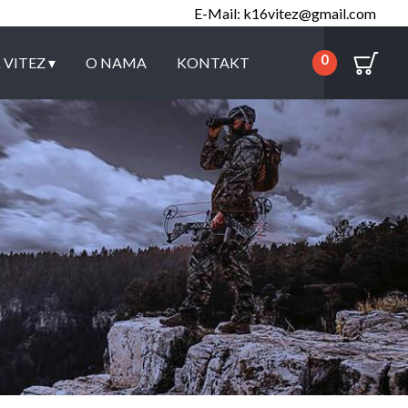
E-Mail: k16vitez@gmail.com
0
K VITEZ
▾
O NAMA
KONTAKT