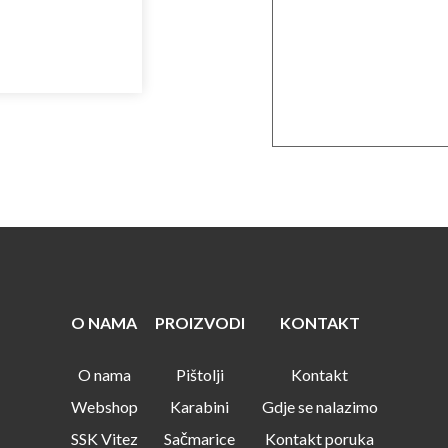
O NAMA
PROIZVODI
KONTAKT
O nama
Pištolji
Kontakt
Webshop
Karabini
Gdje se nalazimo
SSK Vitez
Sačmarice
Kontakt poruka