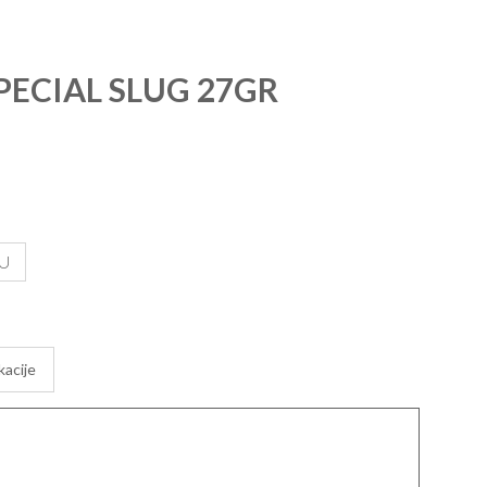
PECIAL SLUG 27GR
U
kacije