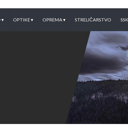
O
▾
OPTIKE
▾
OPREMA
▾
STRELIČARSTVO
SS