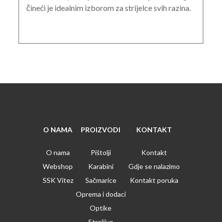
čineći je idealnim izborom za strijelce svih razina.
O NAMA
PROIZVODI
KONTAKT
O nama
Pištolji
Kontakt
Webshop
Karabini
Gdje se nalazimo
SSK Vitez
Sačmarice
Kontakt poruka
Oprema i dodaci
Optike
Streljivo