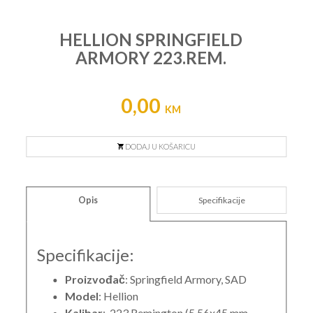
HELLION SPRINGFIELD
ARMORY 223.REM.
0,00
KM
DODAJ U KOŠARICU
Opis
Specifikacije
Specifikacije:
Proizvođač
: Springfield Armory, SAD
Model
: Hellion
Kalibar
: .223 Remington (5.56x45 mm