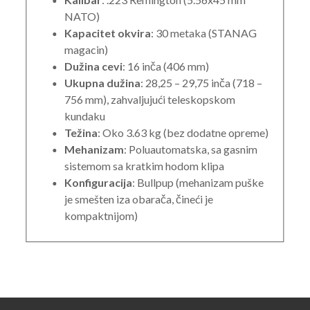
NATO)
Kapacitet okvira
: 30 metaka (STANAG
magacin)
Dužina cevi
: 16 inča (406 mm)
Ukupna dužina
: 28,25 – 29,75 inča (718 –
756 mm), zahvaljujući teleskopskom
kundaku
Težina
: Oko 3.63 kg (bez dodatne opreme)
Mehanizam
: Poluautomatska, sa gasnim
sistemom sa kratkim hodom klipa
Konfiguracija
: Bullpup (mehanizam puške
je smešten iza obarača, čineći je
kompaktnijom)