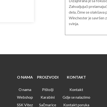
Dizajnirana je sa fokus
Zahvaljujući prelamaju
dela, čime se olakšava 
Winchester je savršen za 
svinja.
O NAMA
PROIZVODI
KONTAKT
O nama
Pištolji
Kontakt
Webshop
Karabini
Gdje se nalazimo
SSK Vitez
Sačmarice
Kontakt poruka