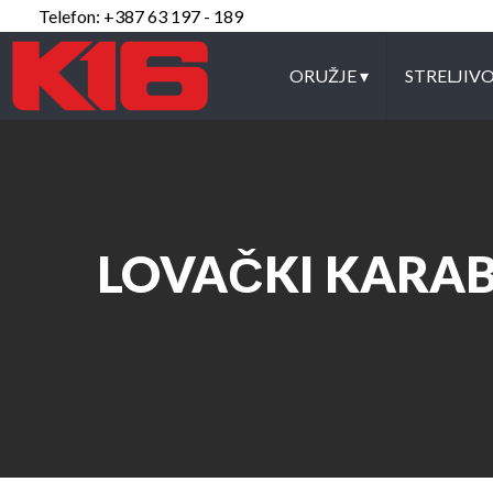
Telefon: +387 63 197 - 189
ORUŽJE
▾
STRELJIV
LOVAČKI KARAB