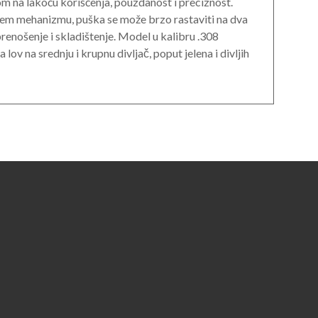
om na lakoću korišćenja, pouzdanost i preciznost.
ćem mehanizmu, puška se može brzo rastaviti na dva
prenošenje i skladištenje. Model u kalibru .308
lov na srednju i krupnu divljač, poput jelena i divljih