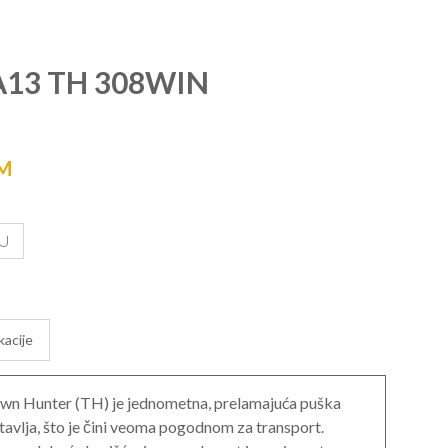
13 TH 308WIN
M
U
kacije
n Hunter (TH) je jednometna, prelamajuća puška
tavlja, što je čini veoma pogodnom za transport.