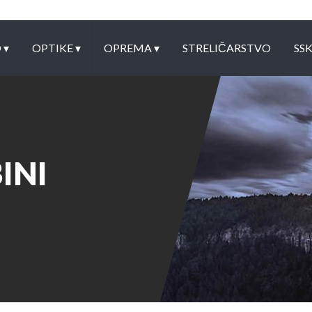
O
▾
OPTIKE
▾
OPREMA
▾
STRELIČARSTVO
SS
INI