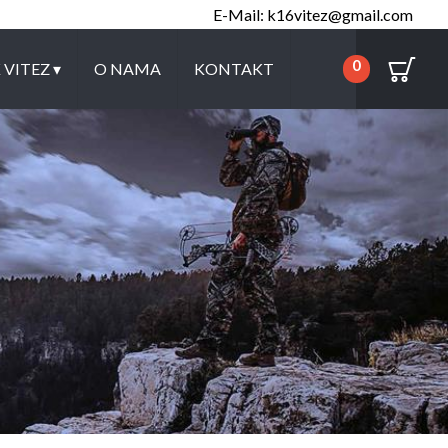
E-Mail: k16vitez@gmail.com
0
K VITEZ
▾
O NAMA
KONTAKT