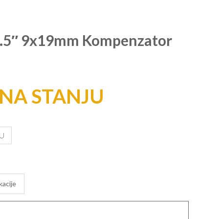
4.5″ 9x19mm Kompenzator
NA STANJU
U
kacije