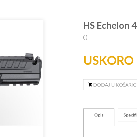
HS Echelon 
0
USKORO 
DODAJ U KOŠARIC
Opis
Specifi