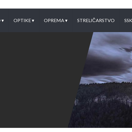
O
▾
OPTIKE
▾
OPREMA
▾
STRELIČARSTVO
SS