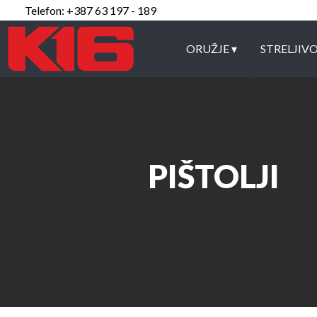
Telefon: +387 63 197 - 189
ORUŽJE
▾
STRELJIV
PIŠTOLJI