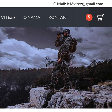
E-Mail: k16vitez@gmail.com
0
K VITEZ
▾
O NAMA
KONTAKT