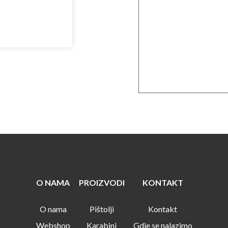
O NAMA
PROIZVODI
KONTAKT
O nama
Pištolji
Kontakt
Webshop
Karabini
Gdje se nalazimo