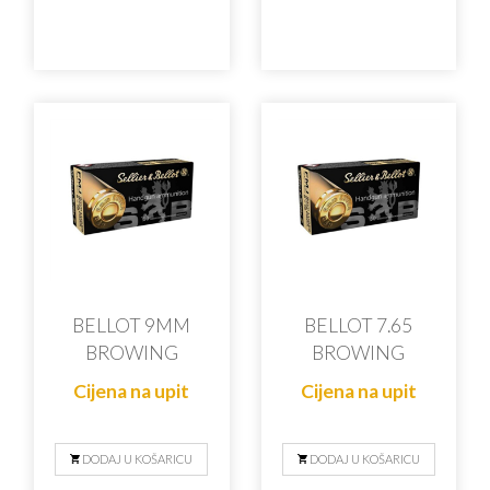
BELLOT 9MM
BELLOT 7.65
BROWING
BROWING
Cijena na upit
Cijena na upit
DODAJ U KOŠARICU
DODAJ U KOŠARICU