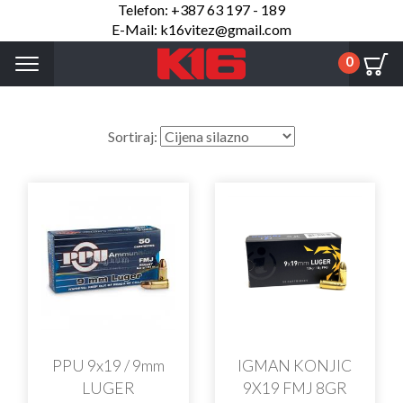
Telefon: +387 63 197 - 189
E-Mail: k16vitez@gmail.com
Menu
0
Sortiraj:
PPU 9x19 / 9mm
IGMAN KONJIC
LUGER
9X19 FMJ 8GR