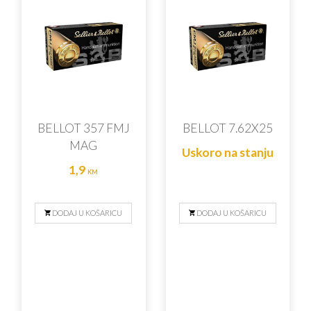
BELLOT 357 FMJ
BELLOT 7.62X25
MAG
Uskoro na stanju
1,9
KM
DODAJ U KOŠARICU
DODAJ U KOŠARICU