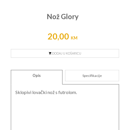
Nož Glory
20,00
KM
DODAJ U KOŠARICU
Opis
Specifikacije
Sklopivi lovački nož s futrolom.