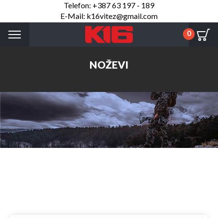
Telefon: +387 63 197 - 189
E-Mail: k16vitez@gmail.com
Menu
0
NOŽEVI